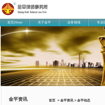
首页|Home
关于金平
业务领域
专业
金平资讯
首页
>
金平资讯
>
金平动态